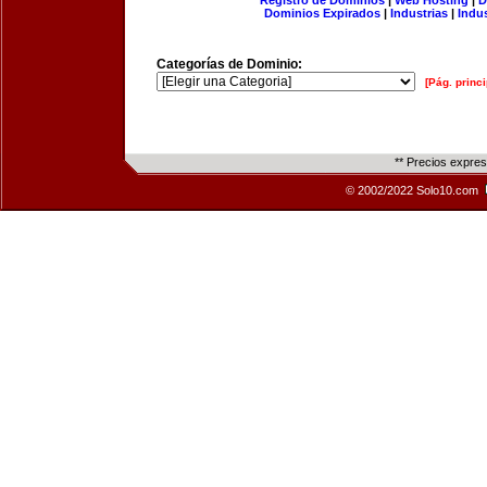
Registro de Dominios
|
Web Hosting
|
D
Dominios Expirados
|
Industrias
|
Indu
Categorías de Dominio:
[Pág. princi
** Precios expre
© 2002/2022 Solo10.com