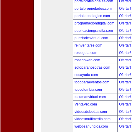
portalprofesionales.com
Ofertar!
portalpropiedades.com
Ofertar!
portaltecnologico.com
Ofertar!
programaciondigital.com
Ofertar!
publicaciongratuita.com
Ofertar!
puertoricovirtual.com
Ofertar!
reinventarse.com
Ofertar!
restoguia.com
Ofertar!
rosarioweb.com
Ofertar!
soloparanosotras.com
Ofertar!
sosayuda.com
Ofertar!
todoparaeventos.com
Ofertar!
topcolombia.com
Ofertar!
tucumanvirtual.com
Ofertar!
VentaPro.com
Ofertar!
videosdebodas.com
Ofertar!
videosmultimedia.com
Ofertar!
webdeanuncios.com
Ofertar!