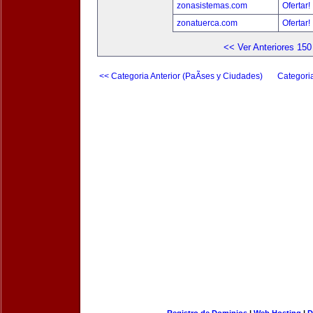
zonasistemas.com
Ofertar!
zonatuerca.com
Ofertar!
<< Ver Anteriores 150
<< Categoria Anterior (PaÃ­ses y Ciudades)
Categori