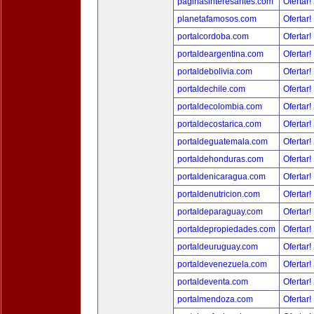
paginasinteresantes.com
Ofertar!
planetafamosos.com
Ofertar!
portalcordoba.com
Ofertar!
portaldeargentina.com
Ofertar!
portaldebolivia.com
Ofertar!
portaldechile.com
Ofertar!
portaldecolombia.com
Ofertar!
portaldecostarica.com
Ofertar!
portaldeguatemala.com
Ofertar!
portaldehonduras.com
Ofertar!
portaldenicaragua.com
Ofertar!
portaldenutricion.com
Ofertar!
portaldeparaguay.com
Ofertar!
portaldepropiedades.com
Ofertar!
portaldeuruguay.com
Ofertar!
portaldevenezuela.com
Ofertar!
portaldeventa.com
Ofertar!
portalmendoza.com
Ofertar!