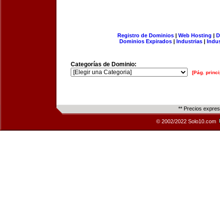
Registro de Dominios
|
Web Hosting
|
D
Dominios Expirados
|
Industrias
|
Indu
Categorías de Dominio:
[Pág. princi
** Precios expre
© 2002/2022 Solo10.com