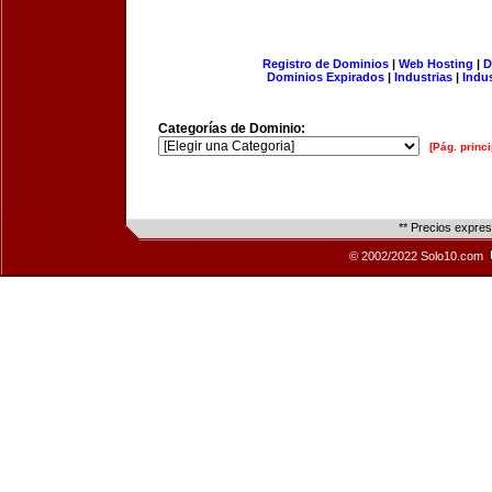
Registro de Dominios
|
Web Hosting
|
D
Dominios Expirados
|
Industrias
|
Indu
Categorías de Dominio:
[Pág. princi
** Precios expre
© 2002/2022 Solo10.com