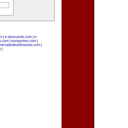
om
|
e-descuento.com
|
e-
os.com
|
europymes.com
|
mercadodeartesanias.com
|
m
|