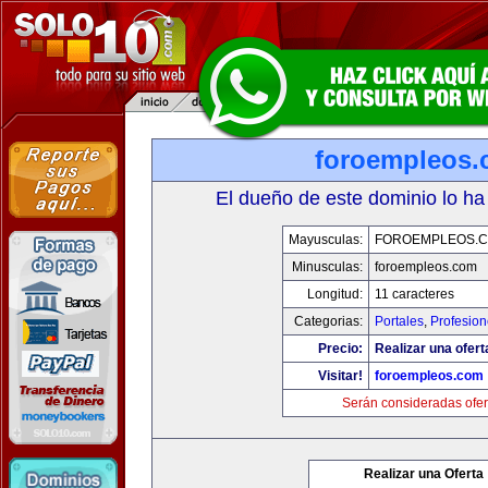
foroempleos
El dueño de este dominio lo ha
Mayusculas:
FOROEMPLEOS.
Minusculas:
foroempleos.com
Longitud:
11 caracteres
Categorias:
Portales
,
Profesio
Precio:
Realizar una ofert
Visitar!
foroempleos.com
Serán consideradas ofer
Realizar una Oferta