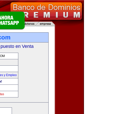
.com
 puesto en Venta
COM
nes y Empleo
a!
tas