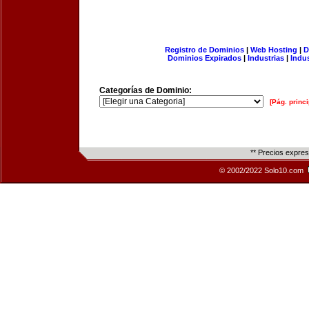
Registro de Dominios
|
Web Hosting
|
D
Dominios Expirados
|
Industrias
|
Indu
Categorías de Dominio:
[Pág. princi
** Precios expre
© 2002/2022 Solo10.com