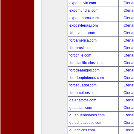
expobolivia.com
Oferta
expomundial.com
Oferta
expopanama.com
Oferta
exposyferias.com
Oferta
fabricantes.com
Oferta
foroamerica.com
Oferta
forobrasil.com
Oferta
forochile.com
Oferta
foroclasificados.com
Oferta
forodeamigos.com
Oferta
forodeopiniones.com
Oferta
foroecuador.com
Oferta
foroempleos.com
Oferta
galeriafotos.com
Oferta
guiabsas.com
Oferta
guiabuenosaires.com
Oferta
guiachacabuco.com
Oferta
guiachicos.com
Oferta