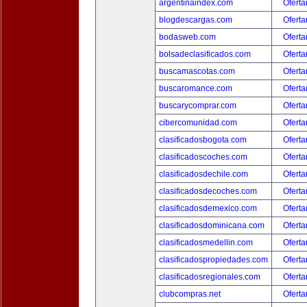
argentinaindex.com
Oferta
blogdescargas.com
Oferta
bodasweb.com
Oferta
bolsadeclasificados.com
Oferta
buscamascotas.com
Oferta
buscaromance.com
Oferta
buscarycomprar.com
Oferta
cibercomunidad.com
Oferta
clasificadosbogota.com
Oferta
clasificadoscoches.com
Oferta
clasificadosdechile.com
Oferta
clasificadosdecoches.com
Oferta
clasificadosdemexico.com
Oferta
clasificadosdominicana.com
Oferta
clasificadosmedellin.com
Oferta
clasificadospropiedades.com
Oferta
clasificadosregionales.com
Oferta
clubcompras.net
Oferta