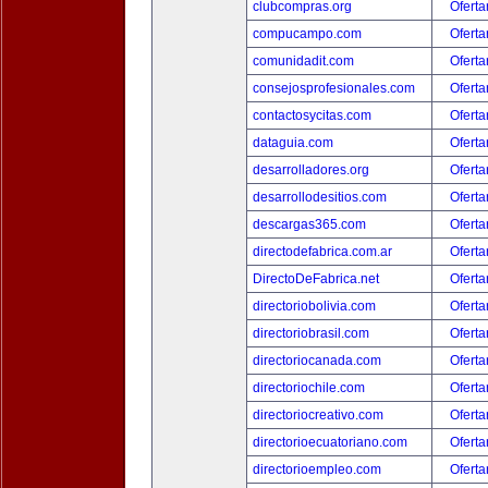
clubcompras.org
Oferta
compucampo.com
Oferta
comunidadit.com
Oferta
consejosprofesionales.com
Oferta
contactosycitas.com
Oferta
dataguia.com
Oferta
desarrolladores.org
Oferta
desarrollodesitios.com
Oferta
descargas365.com
Oferta
directodefabrica.com.ar
Oferta
DirectoDeFabrica.net
Oferta
directoriobolivia.com
Oferta
directoriobrasil.com
Oferta
directoriocanada.com
Oferta
directoriochile.com
Oferta
directoriocreativo.com
Oferta
directorioecuatoriano.com
Oferta
directorioempleo.com
Oferta