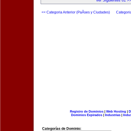
Ver Siguientes 81 >
<< Categoria Anterior (PaÃ­ses y Ciudades)
Categori
Registro de Dominios
|
Web Hosting
|
D
Dominios Expirados
|
Industrias
|
Indu
Categorías de Dominio: